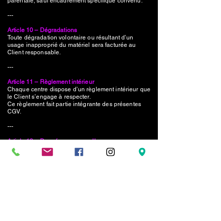
parentale, sauf encadrement spécifique convenu.
---
Article 10 – Dégradations
Toute dégradation volontaire ou résultant d’un
usage inapproprié du matériel sera facturée au
Client responsable.
---
Article 11 – Règlement intérieur
Chaque centre dispose d’un règlement intérieur que
le Client s’engage à respecter.
Ce règlement fait partie intégrante des présentes
CGV.
---
Article 12 – Données personnelles
Les données collectées dans le cadre des
réservations sont utilisées uniquement pour :
- la gestion des clients
- la communication liée aux activités
Elles ne sont pas cédées à des tiers sans
consentement, sauf obligation légale.
Le Client dispose d’un droit d’accès, de rectification
et de suppression de ses données.