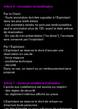
Article 6 – Annulation et modification
Par le Client :
- Toute annulation doit être signalée à l’Exploitant
dans les plus brefs délais
- Les acomptes versés ne sont pas remboursables
sauf si annulation plus de 72h. avant la date prévue
de réservation
- En cas de non-présentation ("no-show"), l’acompte
sera conservé par l’exploitant
Par l’Exploitant :
L’Exploitant se réserve le droit d’annuler une
réservation en cas de :
- force majeure
- problème technique
- sécurité
Dans ce cas, un report ou un remboursement sera
proposé.
Article 7 – Accès et conditions d’utilisation
L’accès aux installations est soumis au respect :
- des règles de sécurité
- du règlement intérieur affiché sur place
L’Exploitant se réserve le droit de refuser ou
d’exclure toute personne :
- en état d’ébriété ou sous influence de substances