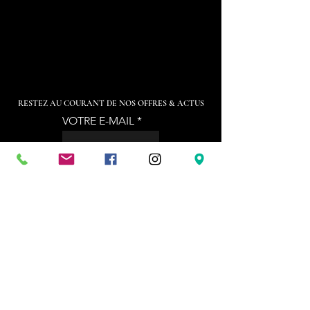
RESTEZ AU COURANT DE NOS OFFRES & ACTUS
VOTRE E-MAIL
Code
Téléphone
Sign Up
KARA'BOX NAMUR
Chaussée de Dinant,
279 - 5000
NAMUR
0487 77 41 11